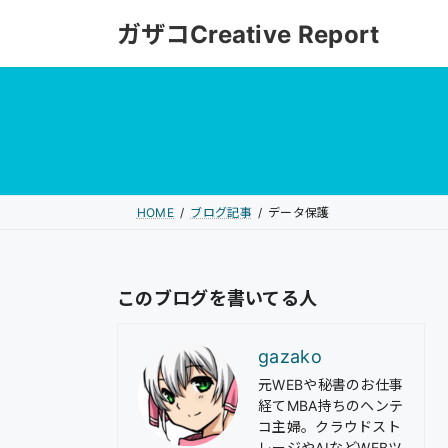
コ
ナ
ガザコCreative Report
ン
ビ
テ
ゲ
ン
ー
ツ
シ
へ
ョ
ス
ン
キ
に
HOME
ブログ記事
データ保護
ッ
移
プ
動
このブログを書いてる人
gazako
元WEBや秘書のお仕事
経てMBA持ちのヘンテ
コ主婦。クラウドスト
レージやAIなどWEBツ