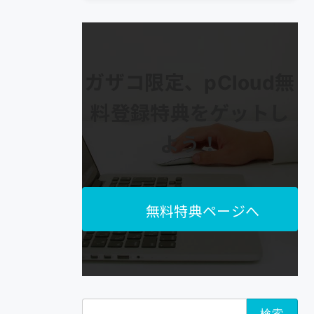
ガザコ限定、pCloud無
料登録特典をゲットし
よう！
無料特典ページへ
検