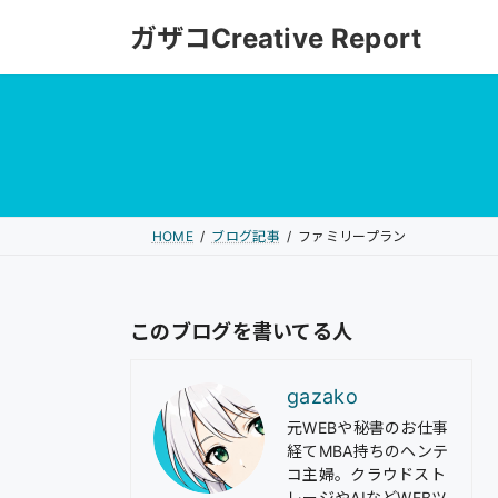
コ
ナ
ガザコCreative Report
ン
ビ
テ
ゲ
ン
ー
ツ
シ
へ
ョ
ス
ン
キ
に
HOME
ブログ記事
ファミリープラン
ッ
移
プ
動
このブログを書いてる人
gazako
元WEBや秘書のお仕事
経てMBA持ちのヘンテ
コ主婦。クラウドスト
レージやAIなどWEBツ