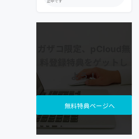
止中です
ガザコ限定、pCloud無
料登録特典をゲットし
よう！
無料特典ページへ