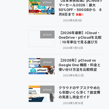
【日本未告知版】pCloudサ
pCloud
マーセール2026｜最大
50%OFF・500GBから 8
月8日まで
新着!!
2026年8月3日
【2026年最新】iCloud・
pCloud
OneDrive・pCloudを比較
｜10年単位で見る選び方
2026年7月13日
【2026年】pCloud vs
pCloud
Google One 機能・料金と
使い分け方法を比較検証
2026年6月22日
クラウドのサブスクやめた
pCloud
ら年間いくら浮く？固定費
の見直し完全ガイド
2026年5月16日