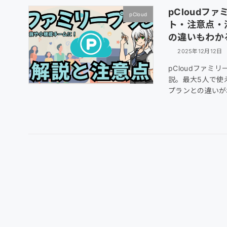
pCloudフ
pCloud
ト・注意点・
の違いもわか
2025年12月12日
pCloudファ
説。最大5人で使
プランとの違いが